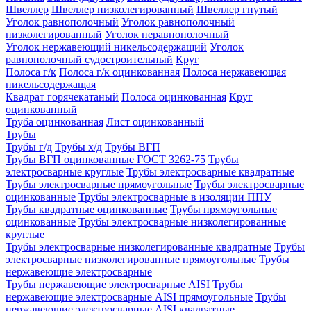
Швеллер
Швеллер низколегированный
Швеллер гнутый
Уголок равнополочный
Уголок равнополочный
низколегированный
Уголок неравнополочный
Уголок нержавеющий никельсодержащий
Уголок
равнополочный судостроительный
Круг
Полоса г/к
Полоса г/к оцинкованная
Полоса нержавеющая
никельсодержащая
Квадрат горячекатаный
Полоса оцинкованная
Круг
оцинкованный
Труба оцинкованная
Лист оцинкованный
Трубы
Трубы г/д
Трубы х/д
Трубы ВГП
Трубы ВГП оцинкованные ГОСТ 3262-75
Трубы
электросварные круглые
Трубы электросварные квадратные
Трубы электросварные прямоугольные
Трубы электросварные
оцинкованные
Трубы электросварные в изоляции ППУ
Трубы квадратные оцинкованные
Трубы прямоугольные
оцинкованные
Трубы электросварные низколегированные
круглые
Трубы электросварные низколегированные квадратные
Трубы
электросварные низколегированные прямоугольные
Трубы
нержавеющие электросварные
Трубы нержавеющие электросварные AISI
Трубы
нержавеющие электросварные AISI прямоугольные
Трубы
нержавеющие электросварные AISI квадратные