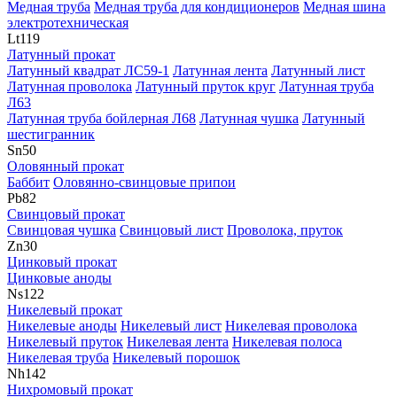
Медная труба
Медная труба для кондиционеров
Медная шина
электротехническая
Lt
119
Латунный прокат
Латунный квадрат ЛС59-1
Латунная лента
Латунный лист
Латунная проволока
Латунный пруток круг
Латунная труба
Л63
Латунная труба бойлерная Л68
Латунная чушка
Латунный
шестигранник
Sn
50
Оловянный прокат
Баббит
Оловяннo-свинцовые припои
Pb
82
Свинцовый прокат
Свинцовая чушка
Свинцовый лист
Проволока, пруток
Zn
30
Цинковый прокат
Цинковые аноды
Ns
122
Никелевый прокат
Никелевые аноды
Никелевый лист
Никелевая проволока
Никелевый пруток
Никелевая лента
Никелевая полоса
Никелевая труба
Никелевый порошок
Nh
142
Нихромовый прокат