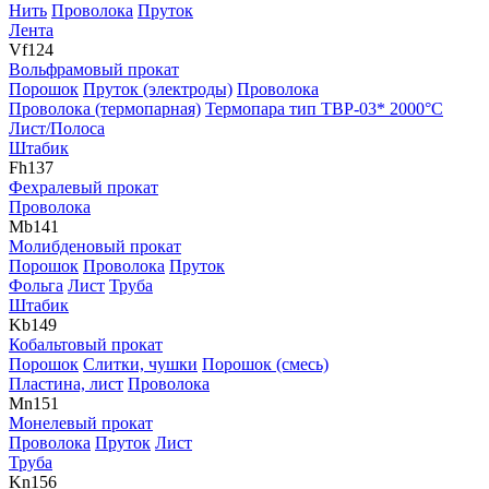
Нить
Проволока
Пруток
Лента
Vf
124
Вольфрамовый прокат
Порошок
Пруток (электроды)
Проволока
Проволока (термопарная)
Термопара тип ТВР-03* 2000°С
Лист/Полоса
Штабик
Fh
137
Фехралевый прокат
Проволока
Mb
141
Молибденовый прокат
Порошок
Проволока
Пруток
Фольга
Лист
Труба
Штабик
Kb
149
Кобальтовый прокат
Порошок
Слитки, чушки
Порошок (смесь)
Пластина, лист
Проволока
Mn
151
Монелевый прокат
Проволока
Пруток
Лист
Труба
Kn
156