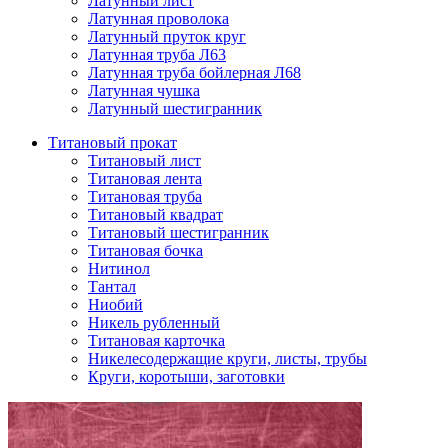
Латунный лист
Латунная проволока
Латунный пруток круг
Латунная труба Л63
Латунная труба бойлерная Л68
Латунная чушка
Латунный шестигранник
Титановый прокат
Титановый лист
Титановая лента
Титановая труба
Титановый квадрат
Титановый шестигранник
Титановая бочка
Нитинол
Тантал
Ниобий
Никель рубленный
Титановая карточка
Никелесодержащие круги, листы, трубы
Круги, коротыши, заготовки