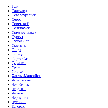
Реж
Салехард
Североуральск
Серов
Советский
Соликамск
Среднеуральск
Сургут
Сухой Лог
Сысерть
Тавда
Талица
Тарко-Сале
Туринск
Урай
Усолье
Ханты-Мансийск
Чайковский
Челябинск
Чердынь
Чёрмоз
Чернушка
Чусовой
Югорск