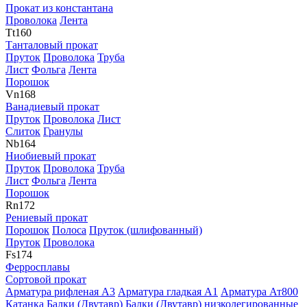
Прокат из константана
Проволока
Лента
Tt
160
Танталовый прокат
Пруток
Проволока
Труба
Лист
Фольга
Лента
Порошок
Vn
168
Ванадиевый прокат
Пруток
Проволока
Лист
Слиток
Гранулы
Nb
164
Ниобиевый прокат
Пруток
Проволока
Труба
Лист
Фольга
Лента
Порошок
Rn
172
Рениевый прокат
Порошок
Полоса
Пруток (шлифованный)
Пруток
Проволока
Fs
174
Ферросплавы
Сортовой прокат
Арматура рифленая А3
Арматура гладкая А1
Арматура Ат800
Катанка
Балки (Двутавр)
Балки (Двутавр) низколегированные