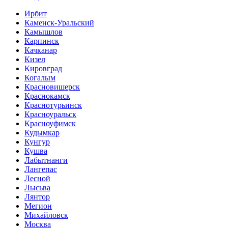
Ирбит
Каменск-Уральский
Камышлов
Карпинск
Качканар
Кизел
Кировград
Когалым
Красновишерск
Краснокамск
Краснотурьинск
Красноуральск
Красноуфимск
Кудымкар
Кунгур
Кушва
Лабытнанги
Лангепас
Лесной
Лысьва
Лянтор
Мегион
Михайловск
Москва