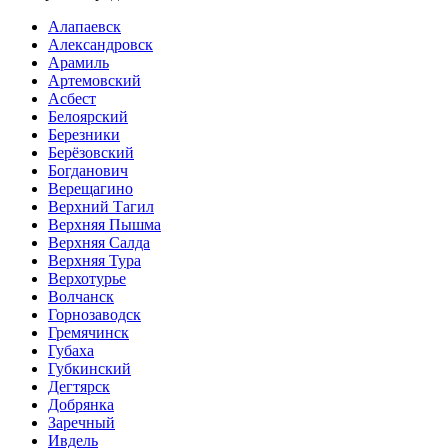
Алапаевск
Александровск
Арамиль
Артемовский
Асбест
Белоярский
Березники
Берёзовский
Богданович
Верещагино
Верхний Тагил
Верхняя Пышма
Верхняя Салда
Верхняя Тура
Верхотурье
Волчанск
Горнозаводск
Гремячинск
Губаха
Губкинский
Дегтярск
Добрянка
Заречный
Ивдель