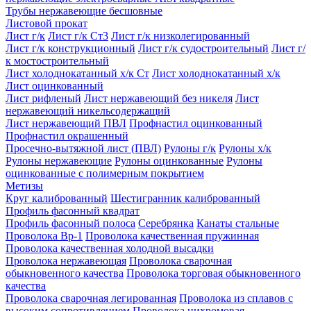
Трубы нержавеющие бесшовные
Листовой прокат
Лист г/к
Лист г/к Ст3
Лист г/к низколегированный
Лист г/к конструкционный
Лист г/к судостроительный
Лист г/
к мостостроительный
Лист холоднокатанный х/к Ст
Лист холоднокатанный х/к
Лист оцинкованный
Лист рифленый
Лист нержавеющий без никеля
Лист
нержавеющий никельсодержащий
Лист нержавеющий ПВЛ
Профнастил оцинкованный
Профнастил окрашенный
Просечно-вытяжной лист (ПВЛ)
Рулоны г/к
Рулоны х/к
Рулоны нержавеющие
Рулоны оцинкованные
Рулоны
оцинкованные с полимерным покрытием
Метизы
Круг калиброванный
Шестигранник калиброванный
Профиль фасонный квадрат
Профиль фасонный полоса
Серебрянка
Канаты стальные
Проволока Вр-1
Проволока качественная пружинная
Проволока качественная холодной высадки
Проволока нержавеющая
Проволока сварочная
обыкновенного качества
Проволока торговая обыкновенного
качества
Проволока сварочная легированная
Проволока из сплавов с
высоким сопротивлением
Проволока нихромовая