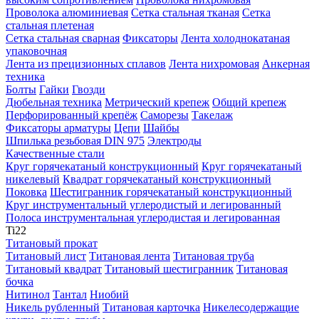
Проволока алюминиевая
Сетка стальная тканая
Сетка
стальная плетеная
Сетка стальная сварная
Фиксаторы
Лента холоднокатаная
упаковочная
Лента из прецизионных сплавов
Лента нихромовая
Анкерная
техника
Болты
Гайки
Гвозди
Дюбельная техника
Метрический крепеж
Общий крепеж
Перфорированный крепёж
Саморезы
Такелаж
Фиксаторы арматуры
Цепи
Шайбы
Шпилька резьбовая DIN 975
Электроды
Качественные стали
Круг горячекатаный конструкционный
Круг горячекатаный
никелевый
Квадрат горячекатаный конструкционный
Поковка
Шестигранник горячекатаный конструкционный
Круг инструментальный углеродистый и легированный
Полоса инструментальная углеродистая и легированная
Ti
22
Титановый прокат
Титановый лист
Титановая лента
Титановая труба
Титановый квадрат
Титановый шестигранник
Титановая
бочка
Нитинол
Тантал
Ниобий
Никель рубленный
Титановая карточка
Никелесодержащие